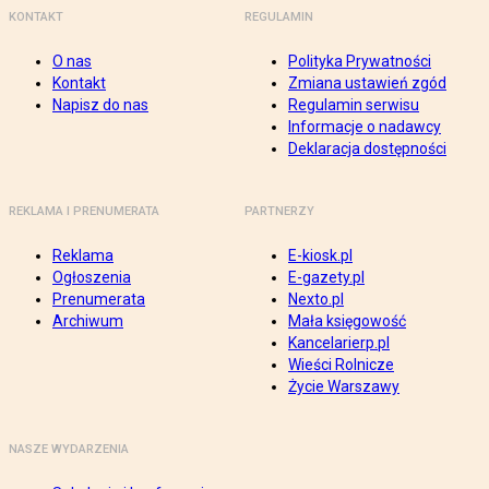
KONTAKT
REGULAMIN
O nas
Polityka Prywatności
Kontakt
Zmiana ustawień zgód
Napisz do nas
Regulamin serwisu
Informacje o nadawcy
Deklaracja dostępności
REKLAMA I PRENUMERATA
PARTNERZY
Reklama
E-kiosk.pl
Ogłoszenia
E-gazety.pl
Prenumerata
Nexto.pl
Archiwum
Mała księgowość
Kancelarierp.pl
Wieści Rolnicze
Życie Warszawy
NASZE WYDARZENIA