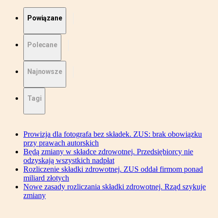
Powiązane
Polecane
Najnowsze
Tagi
Prowizja dla fotografa bez składek. ZUS: brak obowiązku
przy prawach autorskich
Będą zmiany w składce zdrowotnej. Przedsiębiorcy nie
odzyskają wszystkich nadpłat
Rozliczenie składki zdrowotnej. ZUS oddał firmom ponad
miliard złotych
Nowe zasady rozliczania składki zdrowotnej. Rząd szykuje
zmiany