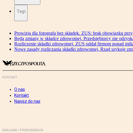
Tagi
Prowizja dla fotografa bez składek. ZUS: brak obowiązku przy
Będą zmiany w składce zdrowotnej. Przedsiębiorcy nie odzyska
Rozliczenie składki zdrowotnej. ZUS oddał firmom ponad mili
Nowe zasady rozliczania składki zdrowotnej. Rząd szykuje zm
KONTAKT
O nas
Kontakt
Napisz do nas
REKLAMA I PRENUMERATA