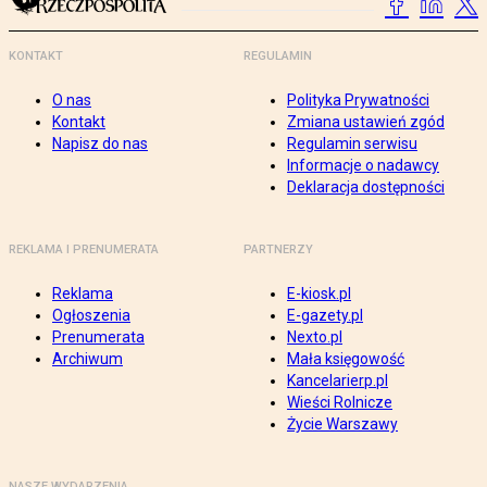
KONTAKT
REGULAMIN
O nas
Polityka Prywatności
Kontakt
Zmiana ustawień zgód
Napisz do nas
Regulamin serwisu
Informacje o nadawcy
Deklaracja dostępności
REKLAMA I PRENUMERATA
PARTNERZY
Reklama
E-kiosk.pl
Ogłoszenia
E-gazety.pl
Prenumerata
Nexto.pl
Archiwum
Mała księgowość
Kancelarierp.pl
Wieści Rolnicze
Życie Warszawy
NASZE WYDARZENIA