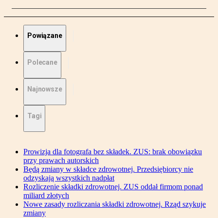
Powiązane
Polecane
Najnowsze
Tagi
Prowizja dla fotografa bez składek. ZUS: brak obowiązku
przy prawach autorskich
Będą zmiany w składce zdrowotnej. Przedsiębiorcy nie
odzyskają wszystkich nadpłat
Rozliczenie składki zdrowotnej. ZUS oddał firmom ponad
miliard złotych
Nowe zasady rozliczania składki zdrowotnej. Rząd szykuje
zmiany