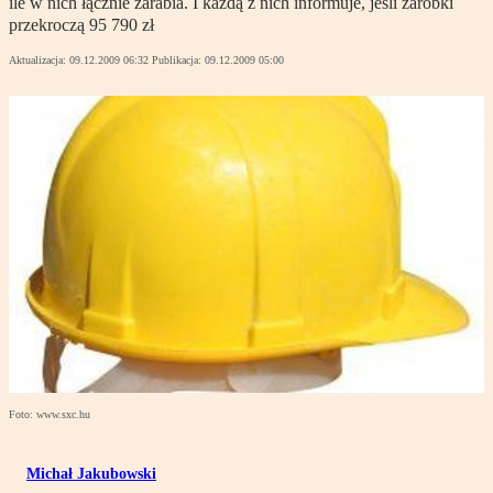
ile w nich łącznie zarabia. I każdą z nich informuje, jeśli zarobki
przekroczą 95 790 zł
Aktualizacja:
09.12.2009 06:32
Publikacja:
09.12.2009 05:00
Foto: www.sxc.hu
Michał Jakubowski