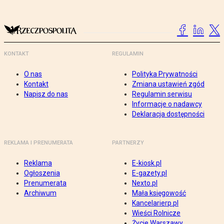
KONTAKT
REGULAMIN
O nas
Polityka Prywatności
Kontakt
Zmiana ustawień zgód
Napisz do nas
Regulamin serwisu
Informacje o nadawcy
Deklaracja dostępności
REKLAMA I PRENUMERATA
PARTNERZY
Reklama
E-kiosk.pl
Ogłoszenia
E-gazety.pl
Prenumerata
Nexto.pl
Archiwum
Mała księgowość
Kancelarierp.pl
Wieści Rolnicze
Życie Warszawy