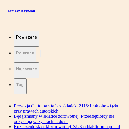
Tomasz Krywan
Powiązane
Polecane
Najnowsze
Tagi
Prowizja dla fotografa bez składek. ZUS: brak obowiązku
przy prawach autorskich
Będą zmiany w składce zdrowotnej. Przedsiębiorcy nie
odzyskają wszystkich nadpłat
Rozliczenie składki zdrowotnej. ZUS oddał firmom ponad