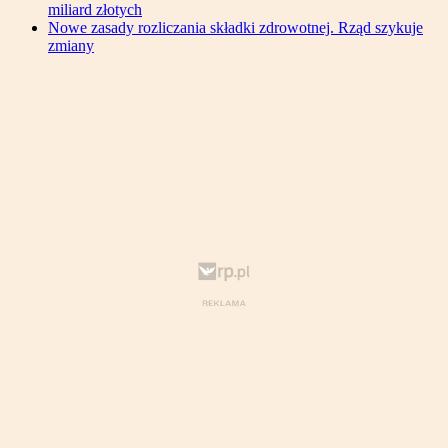
miliard złotych
Nowe zasady rozliczania składki zdrowotnej. Rząd szykuje
zmiany