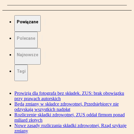
Powiązane
Polecane
Najnowsze
Tagi
Prowizja dla fotografa bez składek. ZUS: brak obowiązku
przy prawach autorskich
Będą zmiany w składce zdrowotnej. Przedsiębiorcy nie
odzyskają wszystkich nadpłat
Rozliczenie składki zdrowotnej. ZUS oddał firmom ponad
miliard złotych
Nowe zasady rozliczania składki zdrowotnej. Rząd szykuje
zmiany