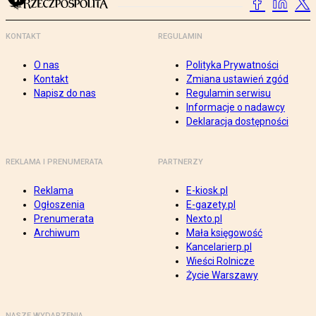
KONTAKT
REGULAMIN
O nas
Polityka Prywatności
Kontakt
Zmiana ustawień zgód
Napisz do nas
Regulamin serwisu
Informacje o nadawcy
Deklaracja dostępności
REKLAMA I PRENUMERATA
PARTNERZY
Reklama
E-kiosk.pl
Ogłoszenia
E-gazety.pl
Prenumerata
Nexto.pl
Archiwum
Mała księgowość
Kancelarierp.pl
Wieści Rolnicze
Życie Warszawy
NASZE WYDARZENIA