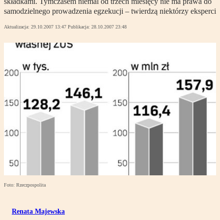
składkami. Tymczasem niemal od trzech miesięcy nie ma prawa do
samodzielnego prowadzenia egzekucji – twierdzą niektórzy eksperci
Aktualizacja:
29.10.2007 13:47
Publikacja:
28.10.2007 23:48
Foto: Rzeczpospolita
Renata Majewska