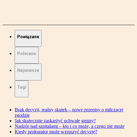
Powiązane
Polecane
Najnowsze
Tagi
Brak decyzji, realny skutek – nowe przepisy o milczącej
zgodzie
Jak skutecznie zaskarżyć uchwałę gminy?
Nadzór nad szpitalami – kto i co może, a czego nie może
Kiedy prokurator może wzruszyć decyzję?