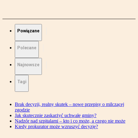
Powiązane
Polecane
Najnowsze
Tagi
Brak decyzji, realny skutek – nowe przepisy o milczącej
zgodzie
Jak skutecznie zaskarżyć uchwałę gminy?
Nadzór nad szpitalami – kto i co może, a czego nie może
Kiedy prokurator może wzruszyć decyzję?