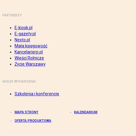
PARTNERZY
E-kiosk.pl
E-gazety.pl
Nexto.pl
Mała księgowość
Kancelarierp.pl
Wieści Rolnicze
Życie Warszawy
NASZE WYDARZENIA
Szkolenia i konferencje
MAPA STRONY
KALENDARIUM
OFERTA PRODUKTOWA