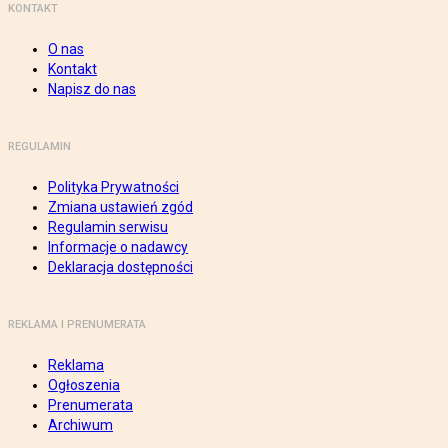
KONTAKT
O nas
Kontakt
Napisz do nas
REGULAMIN
Polityka Prywatności
Zmiana ustawień zgód
Regulamin serwisu
Informacje o nadawcy
Deklaracja dostępności
REKLAMA I PRENUMERATA
Reklama
Ogłoszenia
Prenumerata
Archiwum