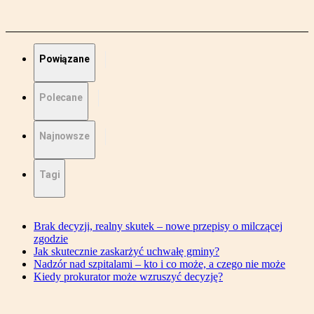
Powiązane
Polecane
Najnowsze
Tagi
Brak decyzji, realny skutek – nowe przepisy o milczącej
zgodzie
Jak skutecznie zaskarżyć uchwałę gminy?
Nadzór nad szpitalami – kto i co może, a czego nie może
Kiedy prokurator może wzruszyć decyzję?