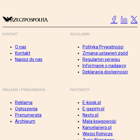
KONTAKT
REGULAMIN
O nas
Polityka Prywatności
Kontakt
Zmiana ustawień zgód
Napisz do nas
Regulamin serwisu
Informacje o nadawcy
Deklaracja dostępności
REKLAMA I PRENUMERATA
PARTNERZY
Reklama
E-kiosk.pl
Ogłoszenia
E-gazety.pl
Prenumerata
Nexto.pl
Archiwum
Mała księgowość
Kancelarierp.pl
Wieści Rolnicze