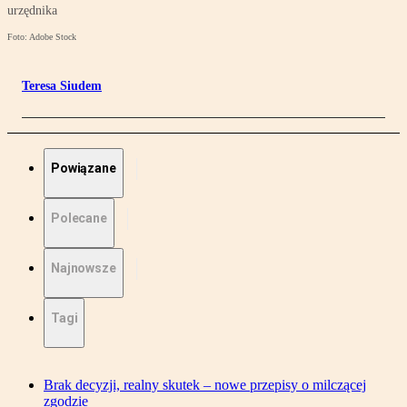
urzędnika
Foto: Adobe Stock
Teresa Siudem
Powiązane
Polecane
Najnowsze
Tagi
Brak decyzji, realny skutek – nowe przepisy o milczącej
zgodzie