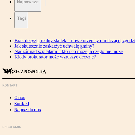
Najnowsze
Tagi
Brak decyzji, realny skutek – nowe przepisy o milczącej zgodz
Jak skutecznie zaskarżyć uchwałę gminy?
Nadzór nad szpitalami – kto i co może, a czego nie może
Kiedy prokurator może wzruszyć decyzję?
KONTAKT
O nas
Kontakt
Napisz do nas
REGULAMIN