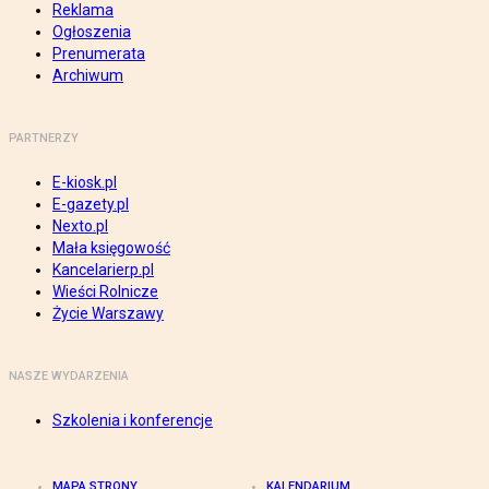
Reklama
Ogłoszenia
Prenumerata
Archiwum
PARTNERZY
E-kiosk.pl
E-gazety.pl
Nexto.pl
Mała księgowość
Kancelarierp.pl
Wieści Rolnicze
Życie Warszawy
NASZE WYDARZENIA
Szkolenia i konferencje
MAPA STRONY
KALENDARIUM