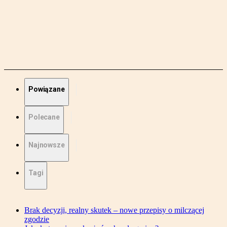
Powiązane
Polecane
Najnowsze
Tagi
Brak decyzji, realny skutek – nowe przepisy o milczącej
zgodzie