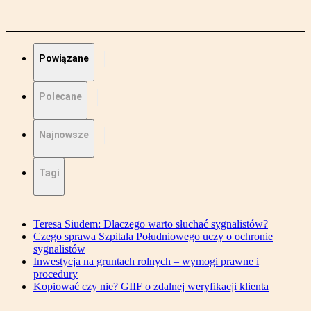
Powiązane
Polecane
Najnowsze
Tagi
Teresa Siudem: Dlaczego warto słuchać sygnalistów?
Czego sprawa Szpitala Południowego uczy o ochronie
sygnalistów
Inwestycja na gruntach rolnych – wymogi prawne i
procedury
Kopiować czy nie? GIIF o zdalnej weryfikacji klienta