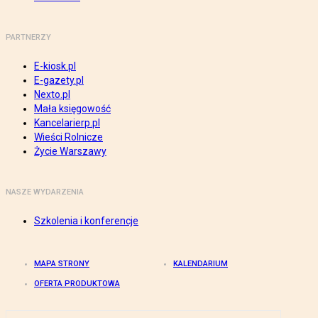
PARTNERZY
E-kiosk.pl
E-gazety.pl
Nexto.pl
Mała księgowość
Kancelarierp.pl
Wieści Rolnicze
Życie Warszawy
NASZE WYDARZENIA
Szkolenia i konferencje
MAPA STRONY
KALENDARIUM
OFERTA PRODUKTOWA