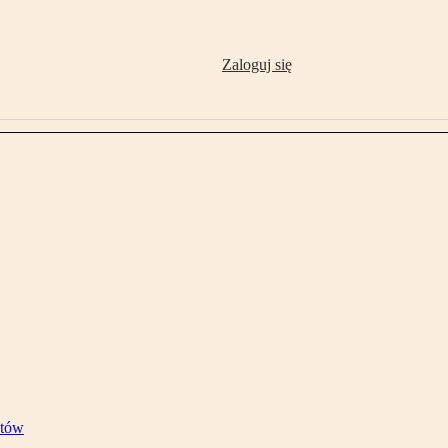
Zaloguj się
stów