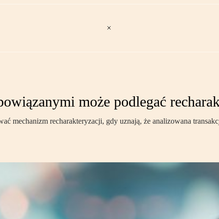
powiązanymi może podlegać recharak
 mechanizm recharakteryzacji, gdy uznają, że analizowana transakcja r