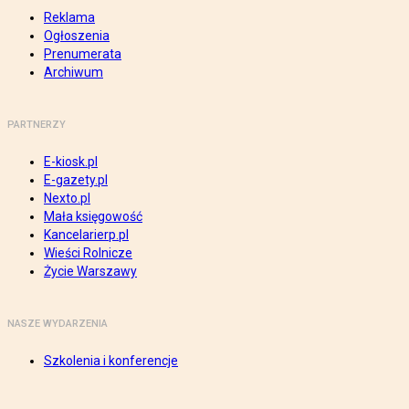
Reklama
Ogłoszenia
Prenumerata
Archiwum
PARTNERZY
E-kiosk.pl
E-gazety.pl
Nexto.pl
Mała księgowość
Kancelarierp.pl
Wieści Rolnicze
Życie Warszawy
NASZE WYDARZENIA
Szkolenia i konferencje