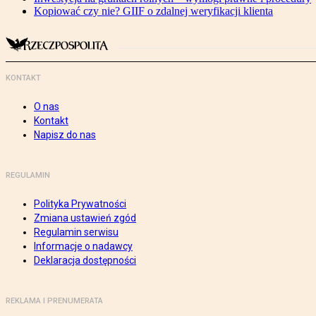
Kopiować czy nie? GIIF o zdalnej weryfikacji klienta
KONTAKT
O nas
Kontakt
Napisz do nas
REGULAMIN
Polityka Prywatności
Zmiana ustawień zgód
Regulamin serwisu
Informacje o nadawcy
Deklaracja dostępności
REKLAMA I PRENUMERATA