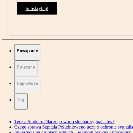
Subskrybuj!
Powiązane
Polecane
Najnowsze
Tagi
Teresa Siudem: Dlaczego warto słuchać sygnalistów?
Czego sprawa Szpitala Południowego uczy o ochronie sygnali
Inwestycja na gruntach rolnych – wymogi prawne i procedury