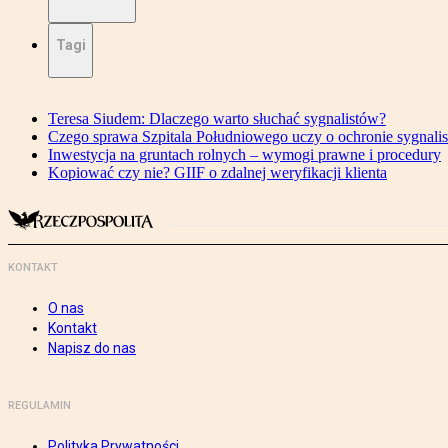
Tagi
Teresa Siudem: Dlaczego warto słuchać sygnalistów?
Czego sprawa Szpitala Południowego uczy o ochronie sygnali
Inwestycja na gruntach rolnych – wymogi prawne i procedury
Kopiować czy nie? GIIF o zdalnej weryfikacji klienta
KONTAKT
O nas
Kontakt
Napisz do nas
REGULAMIN
Polityka Prywatności