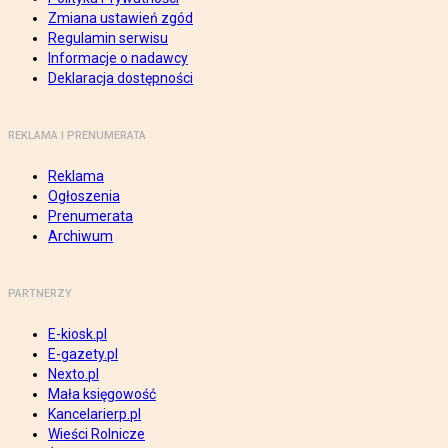
Zmiana ustawień zgód
Regulamin serwisu
Informacje o nadawcy
Deklaracja dostępności
REKLAMA I PRENUMERATA
Reklama
Ogłoszenia
Prenumerata
Archiwum
PARTNERZY
E-kiosk.pl
E-gazety.pl
Nexto.pl
Mała księgowość
Kancelarierp.pl
Wieści Rolnicze