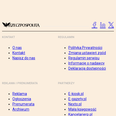
KONTAKT
REGULAMIN
O nas
Polityka Prywatności
Kontakt
Zmiana ustawień zgód
Napisz do nas
Regulamin serwisu
Informacje o nadawcy
Deklaracja dostępności
REKLAMA I PRENUMERATA
PARTNERZY
Reklama
E-kiosk.pl
Ogłoszenia
E-gazety.pl
Prenumerata
Nexto.pl
Archiwum
Mała księgowość
Kancelarierp.pl