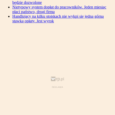
będzie dozwolone
Nietypowy system dopłat do pracowników. Jeden miesiąc
płaci państwo, drugi firma
Handlujący na kilku stoiskach nie wykpi się jedną górną
stawką opłaty. Jest wyrok