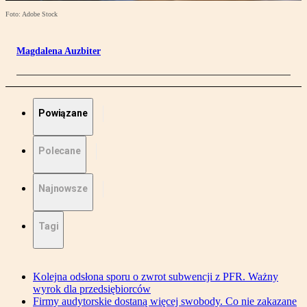
Foto: Adobe Stock
Magdalena Auzbiter
Powiązane
Polecane
Najnowsze
Tagi
Kolejna odsłona sporu o zwrot subwencji z PFR. Ważny
wyrok dla przedsiębiorców
Firmy audytorskie dostaną więcej swobody. Co nie zakazane