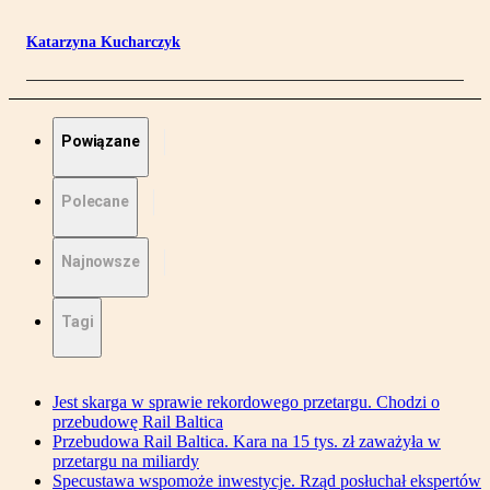
Katarzyna Kucharczyk
Powiązane
Polecane
Najnowsze
Tagi
Jest skarga w sprawie rekordowego przetargu. Chodzi o
przebudowę Rail Baltica
Przebudowa Rail Baltica. Kara na 15 tys. zł zaważyła w
przetargu na miliardy
Specustawa wspomoże inwestycje. Rząd posłuchał ekspertów