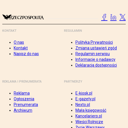
KONTAKT
REGULAMIN
O nas
Polityka Prywatności
Kontakt
Zmiana ustawień zgód
Napisz do nas
Regulamin serwisu
Informacje o nadawcy
Deklaracja dostępności
REKLAMA I PRENUMERATA
PARTNERZY
Reklama
E-kiosk.pl
Ogłoszenia
E-gazety.pl
Prenumerata
Nexto.pl
Archiwum
Mała księgowość
Kancelarierp.pl
Wieści Rolnicze
Życie Warszawy