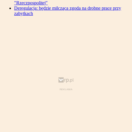
"Rzeczpospolitej"
Deregulacja: będzie milcząca zgoda na drobne prace przy
zabytkach