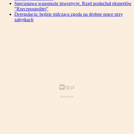
Specustawa wspomoże inwestycje. Rząd posłuchał ekspertów
"Rzeczpospolitej"
Deregulacja: będzie milcząca zgoda na drobne prace przy
zabytkach