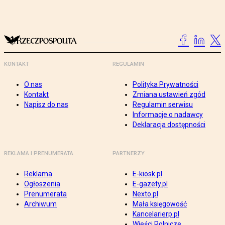
KONTAKT
REGULAMIN
O nas
Polityka Prywatności
Kontakt
Zmiana ustawień zgód
Napisz do nas
Regulamin serwisu
Informacje o nadawcy
Deklaracja dostępności
REKLAMA I PRENUMERATA
PARTNERZY
Reklama
E-kiosk.pl
Ogłoszenia
E-gazety.pl
Prenumerata
Nexto.pl
Archiwum
Mała księgowość
Kancelarierp.pl
Wieści Rolnicze