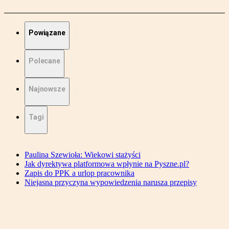
Powiązane
Polecane
Najnowsze
Tagi
Paulina Szewioła: Wiekowi stażyści
Jak dyrektywa platformowa wpłynie na Pyszne.pl?
Zapis do PPK a urlop pracownika
Niejasna przyczyna wypowiedzenia narusza przepisy