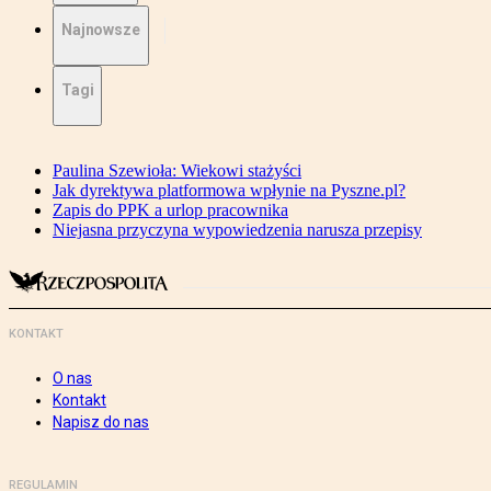
Najnowsze
Tagi
Paulina Szewioła: Wiekowi stażyści
Jak dyrektywa platformowa wpłynie na Pyszne.pl?
Zapis do PPK a urlop pracownika
Niejasna przyczyna wypowiedzenia narusza przepisy
KONTAKT
O nas
Kontakt
Napisz do nas
REGULAMIN