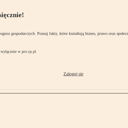
ięcznie!
rognoz gospodarczych. Poznaj fakty, które kształtują biznes, prawo oraz społec
wyłącznie w pro.rp.pl.
Zaloguj się