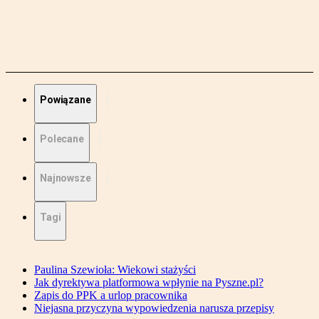
Powiązane
Polecane
Najnowsze
Tagi
Paulina Szewioła: Wiekowi stażyści
Jak dyrektywa platformowa wpłynie na Pyszne.pl?
Zapis do PPK a urlop pracownika
Niejasna przyczyna wypowiedzenia narusza przepisy