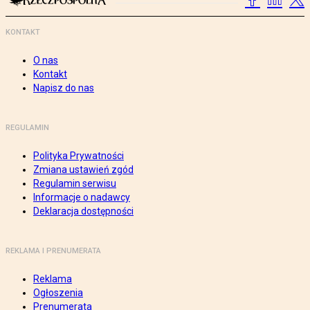
KONTAKT
O nas
Kontakt
Napisz do nas
REGULAMIN
Polityka Prywatności
Zmiana ustawień zgód
Regulamin serwisu
Informacje o nadawcy
Deklaracja dostępności
REKLAMA I PRENUMERATA
Reklama
Ogłoszenia
Prenumerata