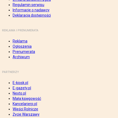
Regulamin serwisu
Informacje o nadawcy
Deklaracja dostępności
REKLAMA I PRENUMERATA
Reklama
Ogłoszenia
Prenumerata
Archiwum
PARTNERZY
E-kiosk.pl
E-gazety.pl
Nexto.pl
Mała księgowość
Kancelarierp.pl
Wieści Rolnicze
Życie Warszawy