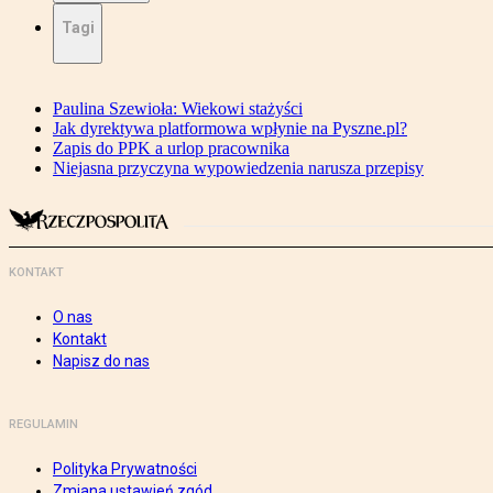
Tagi
Paulina Szewioła: Wiekowi stażyści
Jak dyrektywa platformowa wpłynie na Pyszne.pl?
Zapis do PPK a urlop pracownika
Niejasna przyczyna wypowiedzenia narusza przepisy
KONTAKT
O nas
Kontakt
Napisz do nas
REGULAMIN
Polityka Prywatności
Zmiana ustawień zgód