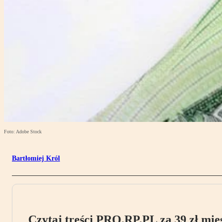
Foto: Adobe Stock
Bartłomiej Król
Czytaj treści PRO.RP.PL za 39 zł mies