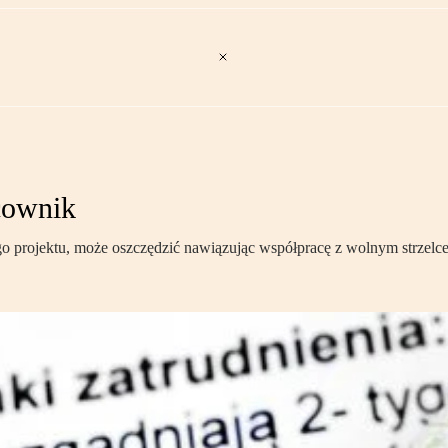
acownik
go projektu, może oszczędzić nawiązując współpracę z wolnym strzelcem