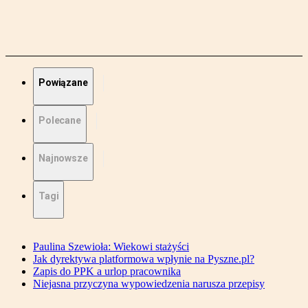
Powiązane
Polecane
Najnowsze
Tagi
Paulina Szewioła: Wiekowi stażyści
Jak dyrektywa platformowa wpłynie na Pyszne.pl?
Zapis do PPK a urlop pracownika
Niejasna przyczyna wypowiedzenia narusza przepisy