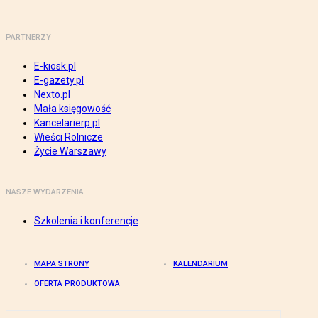
PARTNERZY
E-kiosk.pl
E-gazety.pl
Nexto.pl
Mała księgowość
Kancelarierp.pl
Wieści Rolnicze
Życie Warszawy
NASZE WYDARZENIA
Szkolenia i konferencje
MAPA STRONY
KALENDARIUM
OFERTA PRODUKTOWA