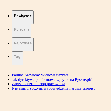
Powiązane
Polecane
Najnowsze
Tagi
Paulina Szewioła: Wiekowi stażyści
Jak dyrektywa platformowa wpłynie na Pyszne.pl?
Zapis do PPK a urlop pracownika
Niejasna przyczyna wypowiedzenia narusza przepisy