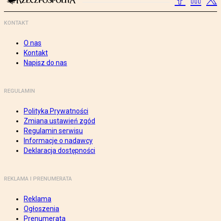
KONTAKT
O nas
Kontakt
Napisz do nas
REGULAMIN
Polityka Prywatności
Zmiana ustawień zgód
Regulamin serwisu
Informacje o nadawcy
Deklaracja dostępności
REKLAMA I PRENUMERATA
Reklama
Ogłoszenia
Prenumerata