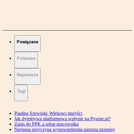
Powiązane
Polecane
Najnowsze
Tagi
Paulina Szewioła: Wiekowi stażyści
Jak dyrektywa platformowa wpłynie na Pyszne.pl?
Zapis do PPK a urlop pracownika
Niejasna przyczyna wypowiedzenia narusza przepisy