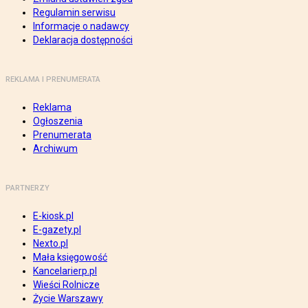
Regulamin serwisu
Informacje o nadawcy
Deklaracja dostępności
REKLAMA I PRENUMERATA
Reklama
Ogłoszenia
Prenumerata
Archiwum
PARTNERZY
E-kiosk.pl
E-gazety.pl
Nexto.pl
Mała księgowość
Kancelarierp.pl
Wieści Rolnicze
Życie Warszawy