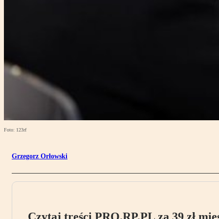
Foto: 123rf
Grzegorz Orłowski
Czytaj treści PRO.RP.PL za 39 zł mies