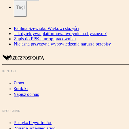
Tagi
Paulina Szewioła: Wiekowi stażyści
Jak dyrektywa platformowa wpłynie na Pyszne.pl?
Zapis do PPK a urlop pracownika
Niejasna przyczyna wypowiedzenia narusza przepisy
KONTAKT
O nas
Kontakt
Napisz do nas
REGULAMIN
Polityka Prywatności
Zmiana ustawień zgód