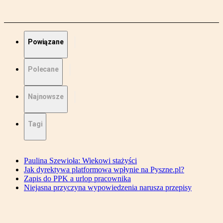
Powiązane
Polecane
Najnowsze
Tagi
Paulina Szewioła: Wiekowi stażyści
Jak dyrektywa platformowa wpłynie na Pyszne.pl?
Zapis do PPK a urlop pracownika
Niejasna przyczyna wypowiedzenia narusza przepisy