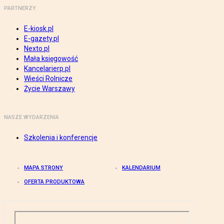
PARTNERZY
E-kiosk.pl
E-gazety.pl
Nexto.pl
Mała księgowość
Kancelarierp.pl
Wieści Rolnicze
Życie Warszawy
NASZE WYDARZENIA
Szkolenia i konferencje
MAPA STRONY
KALENDARIUM
OFERTA PRODUKTOWA