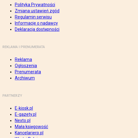
Polityka Prywatności
Zmiana ustawień zgód
Regulamin serwisu
Informacje o nadawcy
Deklaracja dostępności
REKLAMA I PRENUMERATA
Reklama
Ogłoszenia
Prenumerata
Archiwum
PARTNERZY
E-kiosk.pl
E-gazety.pl
Nexto.pl
Mała księgowość
Kancelarierp.pl