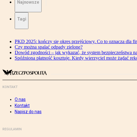
Najnowsze
Tagi
PKD 2025: kończy się okres przejściowy. Co to oznacza dla fi
Czy można spalać odpady zielone?
Dowód zgodności – jak wykazać, że system bezpieczeństwa n
Spóźniona płatność kosztuje. Kiedy wierzyciel może żądać re
KONTAKT
O nas
Kontakt
Napisz do nas
REGULAMIN