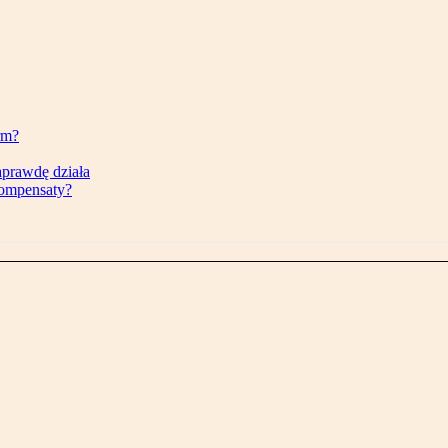
rm?
aprawdę działa
kompensaty?