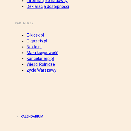
Informacje o nadawcy
Deklaracja dostępności
PARTNERZY
E-kiosk.pl
E-gazety.pl
Nexto.pl
Mała księgowość
Kancelarierp.pl
Wieści Rolnicze
Życie Warszawy
KALENDARIUM