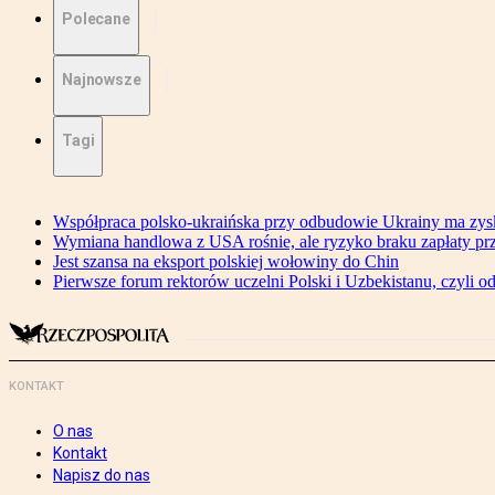
Polecane
Najnowsze
Tagi
Współpraca polsko-ukraińska przy odbudowie Ukrainy ma zysk
Wymiana handlowa z USA rośnie, ale ryzyko braku zapłaty pr
Jest szansa na eksport polskiej wołowiny do Chin
Pierwsze forum rektorów uczelni Polski i Uzbekistanu, czyli o
KONTAKT
O nas
Kontakt
Napisz do nas