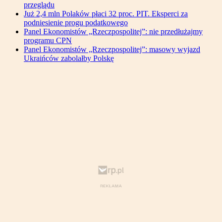
przeglądu
Już 2,4 mln Polaków płaci 32 proc. PIT. Eksperci za
podniesienie progu podatkowego
Panel Ekonomistów „Rzeczpospolitej”: nie przedłużajmy
programu CPN
Panel Ekonomistów „Rzeczpospolitej”: masowy wyjazd
Ukraińców zabolałby Polskę