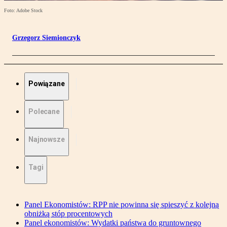
Foto: Adobe Stock
Grzegorz Siemionczyk
Powiązane
Polecane
Najnowsze
Tagi
Panel Ekonomistów: RPP nie powinna się spieszyć z kolejną
obniżką stóp procentowych
Panel ekonomistów: Wydatki państwa do gruntownego