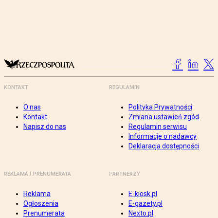
KONTAKT
REGULAMIN
O nas
Polityka Prywatności
Kontakt
Zmiana ustawień zgód
Napisz do nas
Regulamin serwisu
Informacje o nadawcy
Deklaracja dostępności
REKLAMA I PRENUMERATA
PARTNERZY
Reklama
E-kiosk.pl
Ogłoszenia
E-gazety.pl
Prenumerata
Nexto.pl