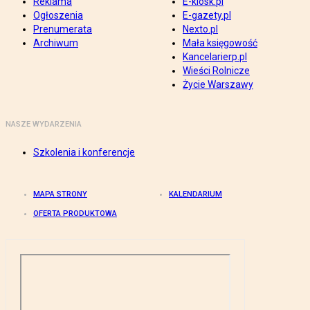
Reklama
E-kiosk.pl
Ogłoszenia
E-gazety.pl
Prenumerata
Nexto.pl
Archiwum
Mała księgowość
Kancelarierp.pl
Wieści Rolnicze
Życie Warszawy
NASZE WYDARZENIA
Szkolenia i konferencje
MAPA STRONY
KALENDARIUM
OFERTA PRODUKTOWA