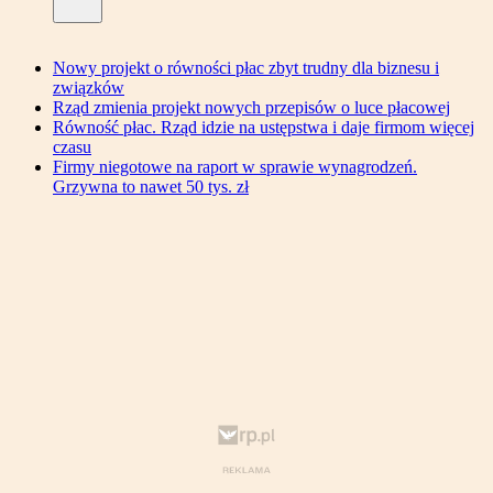
Nowy projekt o równości płac zbyt trudny dla biznesu i
związków
Rząd zmienia projekt nowych przepisów o luce płacowej
Równość płac. Rząd idzie na ustępstwa i daje firmom więcej
czasu
Firmy niegotowe na raport w sprawie wynagrodzeń.
Grzywna to nawet 50 tys. zł