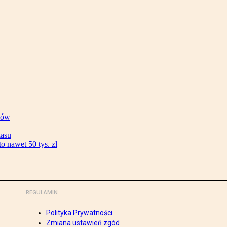
ków
zasu
 nawet 50 tys. zł
REGULAMIN
Polityka Prywatności
Zmiana ustawień zgód