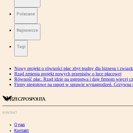
Polecane
Najnowsze
Tagi
Nowy projekt o równości płac zbyt trudny dla biznesu i związ
Rząd zmienia projekt nowych przepisów o luce płacowej
Równość płac. Rząd idzie na ustępstwa i daje firmom więcej c
Firmy niegotowe na raport w sprawie wynagrodzeń. Grzywna to
KONTAKT
O nas
Kontakt