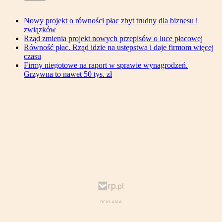
Nowy projekt o równości płac zbyt trudny dla biznesu i
związków
Rząd zmienia projekt nowych przepisów o luce płacowej
Równość płac. Rząd idzie na ustępstwa i daje firmom więcej
czasu
Firmy niegotowe na raport w sprawie wynagrodzeń.
Grzywna to nawet 50 tys. zł