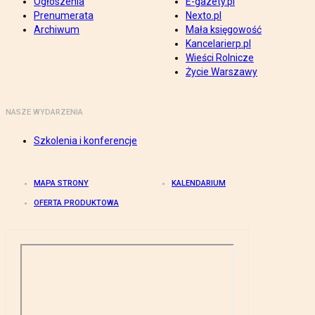
Ogłoszenia
E-gazety.pl
Prenumerata
Nexto.pl
Archiwum
Mała księgowość
Kancelarierp.pl
Wieści Rolnicze
Życie Warszawy
NASZE WYDARZENIA
Szkolenia i konferencje
MAPA STRONY
KALENDARIUM
OFERTA PRODUKTOWA