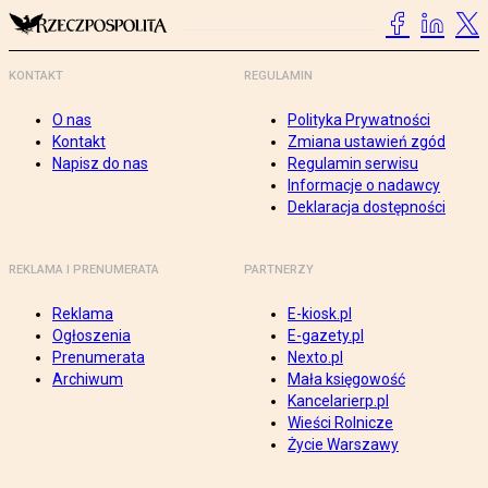
KONTAKT
REGULAMIN
O nas
Polityka Prywatności
Kontakt
Zmiana ustawień zgód
Napisz do nas
Regulamin serwisu
Informacje o nadawcy
Deklaracja dostępności
REKLAMA I PRENUMERATA
PARTNERZY
Reklama
E-kiosk.pl
Ogłoszenia
E-gazety.pl
Prenumerata
Nexto.pl
Archiwum
Mała księgowość
Kancelarierp.pl
Wieści Rolnicze
Życie Warszawy