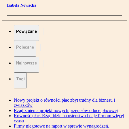
Izabela Nowacka
Powiązane
Polecane
Najnowsze
Tagi
Nowy projekt o równości płac zbyt trudny dla biznesu i
związków
Rząd zmienia projekt nowych przepisów o luce płacowej
Równość płac. Rząd idzie na ustępstwa i daje firmom więcej
czasu
Firmy niegotowe na raport w sprawie wynagrodzeń.