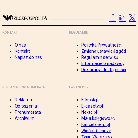
KONTAKT
REGULAMIN
O nas
Polityka Prywatności
Kontakt
Zmiana ustawień zgód
Napisz do nas
Regulamin serwisu
Informacje o nadawcy
Deklaracja dostępności
REKLAMA I PRENUMERATA
PARTNERZY
Reklama
E-kiosk.pl
Ogłoszenia
E-gazety.pl
Prenumerata
Nexto.pl
Archiwum
Mała księgowość
Kancelarierp.pl
Wieści Rolnicze
Życie Warszawy