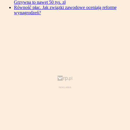
Grzywna to nawet 50 tys. zł
Równość płac. Jak związki zawodowe oceniają reformę
wynagrodzeń?