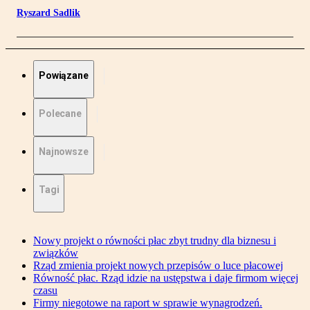
Ryszard Sadlik
Powiązane
Polecane
Najnowsze
Tagi
Nowy projekt o równości płac zbyt trudny dla biznesu i
związków
Rząd zmienia projekt nowych przepisów o luce płacowej
Równość płac. Rząd idzie na ustępstwa i daje firmom więcej
czasu
Firmy niegotowe na raport w sprawie wynagrodzeń.