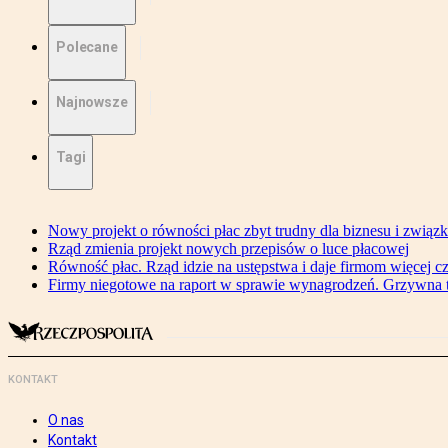
Polecane
Najnowsze
Tagi
Nowy projekt o równości płac zbyt trudny dla biznesu i związ
Rząd zmienia projekt nowych przepisów o luce płacowej
Równość płac. Rząd idzie na ustępstwa i daje firmom więcej c
Firmy niegotowe na raport w sprawie wynagrodzeń. Grzywna to
KONTAKT
O nas
Kontakt