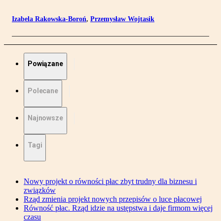
Izabela Rakowska-Boroń
,
Przemysław Wojtasik
Powiązane
Polecane
Najnowsze
Tagi
Nowy projekt o równości płac zbyt trudny dla biznesu i
związków
Rząd zmienia projekt nowych przepisów o luce płacowej
Równość płac. Rząd idzie na ustępstwa i daje firmom więcej
czasu