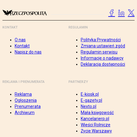
KONTAKT
REGULAMIN
O nas
Polityka Prywatności
Kontakt
Zmiana ustawień zgód
Napisz do nas
Regulamin serwisu
Informacje o nadawcy
Deklaracja dostępności
REKLAMA I PRENUMERATA
PARTNERZY
Reklama
E-kiosk.pl
Ogłoszenia
E-gazety.pl
Prenumerata
Nexto.pl
Archiwum
Mała księgowość
Kancelarierp.pl
Wieści Rolnicze
Życie Warszawy