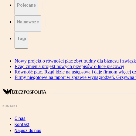
Polecane
Najnowsze
Tagi
Nowy projekt o równości płac zbyt trudny dla biznesu i związ
Rząd zmienia projekt nowych przepisów o luce płacowej
Równość płac. Rząd idzie na ustępstwa i daje firmom więcej c
Firmy niegotowe na raport w sprawie wynagrodzeń. Grzywna to
KONTAKT
O nas
Kontakt
Napisz do nas