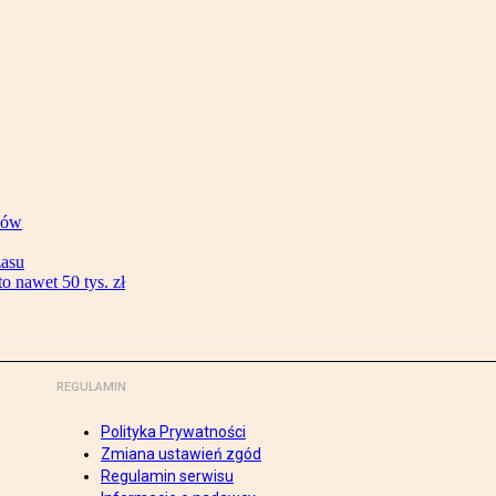
ków
zasu
 nawet 50 tys. zł
REGULAMIN
Polityka Prywatności
Zmiana ustawień zgód
Regulamin serwisu