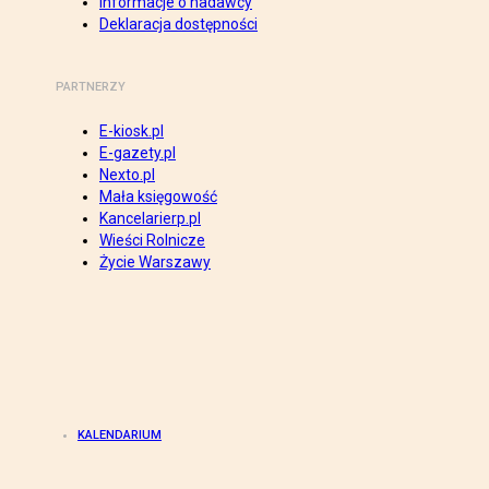
Informacje o nadawcy
Deklaracja dostępności
PARTNERZY
E-kiosk.pl
E-gazety.pl
Nexto.pl
Mała księgowość
Kancelarierp.pl
Wieści Rolnicze
Życie Warszawy
KALENDARIUM