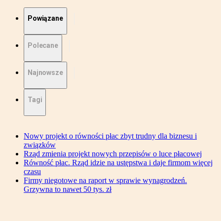
Powiązane
Polecane
Najnowsze
Tagi
Nowy projekt o równości płac zbyt trudny dla biznesu i
związków
Rząd zmienia projekt nowych przepisów o luce płacowej
Równość płac. Rząd idzie na ustępstwa i daje firmom więcej
czasu
Firmy niegotowe na raport w sprawie wynagrodzeń.
Grzywna to nawet 50 tys. zł