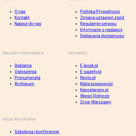
O nas
Polityka Prywatności
Kontakt
Zmiana ustawień zgód
Napisz do nas
Regulamin serwisu
Informacje o nadawcy
Deklaracja dostępności
REKLAMA I PRENUMERATA
PARTNERZY
Reklama
E-kiosk.pl
Ogłoszenia
E-gazety.pl
Prenumerata
Nexto.pl
Archiwum
Mała księgowość
Kancelarierp.pl
Wieści Rolnicze
Życie Warszawy
NASZE WYDARZENIA
Szkolenia i konferencje