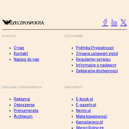
KONTAKT
REGULAMIN
O nas
Polityka Prywatności
Kontakt
Zmiana ustawień zgód
Napisz do nas
Regulamin serwisu
Informacje o nadawcy
Deklaracja dostępności
REKLAMA I PRENUMERATA
PARTNERZY
Reklama
E-kiosk.pl
Ogłoszenia
E-gazety.pl
Prenumerata
Nexto.pl
Archiwum
Mała księgowość
Kancelarierp.pl
Wieści Rolnicze