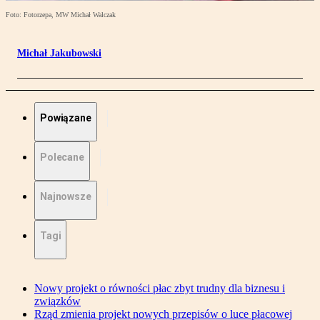
Foto: Fotorzepa, MW Michał Walczak
Michał Jakubowski
Powiązane
Polecane
Najnowsze
Tagi
Nowy projekt o równości płac zbyt trudny dla biznesu i
związków
Rząd zmienia projekt nowych przepisów o luce płacowej