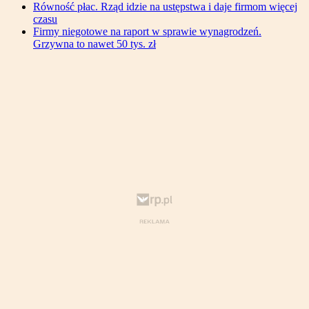
Równość płac. Rząd idzie na ustępstwa i daje firmom więcej
czasu
Firmy niegotowe na raport w sprawie wynagrodzeń.
Grzywna to nawet 50 tys. zł