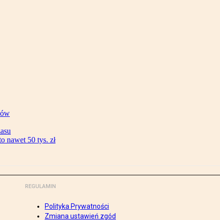
ków
zasu
 nawet 50 tys. zł
REGULAMIN
Polityka Prywatności
Zmiana ustawień zgód