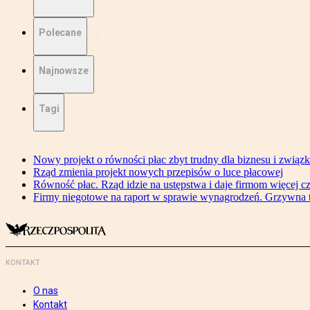
Polecane
Najnowsze
Tagi
Nowy projekt o równości płac zbyt trudny dla biznesu i związ
Rząd zmienia projekt nowych przepisów o luce płacowej
Równość płac. Rząd idzie na ustępstwa i daje firmom więcej c
Firmy niegotowe na raport w sprawie wynagrodzeń. Grzywna to
KONTAKT
O nas
Kontakt