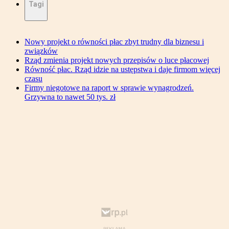
Tagi
Nowy projekt o równości płac zbyt trudny dla biznesu i
związków
Rząd zmienia projekt nowych przepisów o luce płacowej
Równość płac. Rząd idzie na ustępstwa i daje firmom więcej
czasu
Firmy niegotowe na raport w sprawie wynagrodzeń.
Grzywna to nawet 50 tys. zł