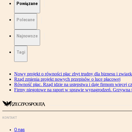
Powiązane
Polecane
Najnowsze
Tagi
Nowy projekt o równości płac zbyt trudny dla biznesu i związ
Rząd zmienia projekt nowych przepisów o luce płacowej
Równość płac. Rząd idzie na ustępstwa i daje firmom więcej c
Firmy niegotowe na raport w sprawie wynagrodzeń. Grzywna to
KONTAKT
O nas