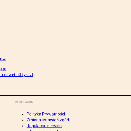
ków
zasu
 nawet 50 tys. zł
REGULAMIN
Polityka Prywatności
Zmiana ustawień zgód
Regulamin serwisu