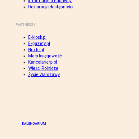
Informacje o nadawcy
Deklaracja dostępności
PARTNERZY
E-kiosk.pl
E-gazety.pl
Nexto.pl
Mała księgowość
Kancelarierp.pl
Wieści Rolnicze
Życie Warszawy
KALENDARIUM