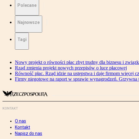
Polecane
Najnowsze
Tagi
Nowy projekt o równości płac zbyt trudny dla biznesu i związ
Rząd zmienia projekt nowych przepisów o luce płacowej
Równość płac. Rząd idzie na ustępstwa i daje firmom więcej c
Firmy niegotowe na raport w sprawie wynagrodzeń. Grzywna to
KONTAKT
O nas
Kontakt
Napisz do nas