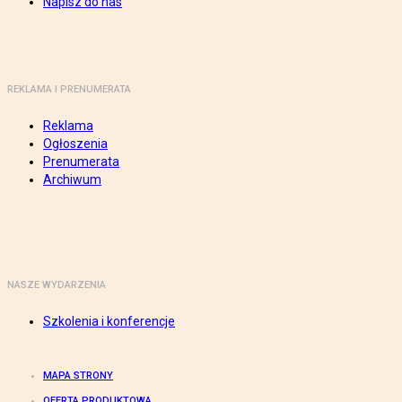
Napisz do nas
REKLAMA I PRENUMERATA
Reklama
Ogłoszenia
Prenumerata
Archiwum
NASZE WYDARZENIA
Szkolenia i konferencje
MAPA STRONY
OFERTA PRODUKTOWA