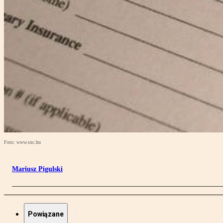
Foto: www.sxc.hu
Mariusz Pigulski
Powiązane