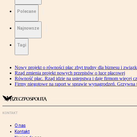
Polecane
Najnowsze
Tagi
Nowy projekt o równości płac zbyt trudny dla biznesu i związ
Rząd zmienia projekt nowych przepisów o luce płacowej
Równość płac. Rząd idzie na ustępstwa i daje firmom więcej c
Firmy niegotowe na raport w sprawie wynagrodzeń. Grzywna to
KONTAKT
O nas
Kontakt