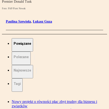
Premier Donald Tusk
Foto: PAP/Piotr Nowak
Paulina Szewioła
,
Łukasz Guza
Powiązane
Polecane
Najnowsze
Tagi
Nowy projekt o równości płac zbyt trudny dla biznesu i
związków