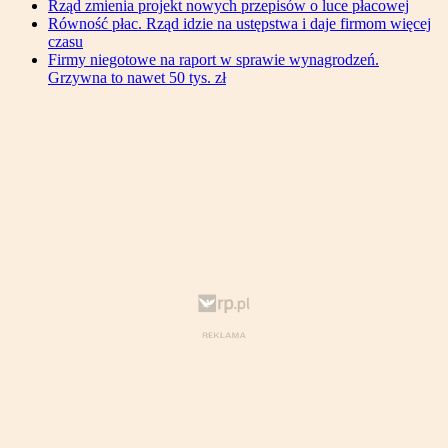
Rząd zmienia projekt nowych przepisów o luce płacowej
Równość płac. Rząd idzie na ustępstwa i daje firmom więcej
czasu
Firmy niegotowe na raport w sprawie wynagrodzeń.
Grzywna to nawet 50 tys. zł