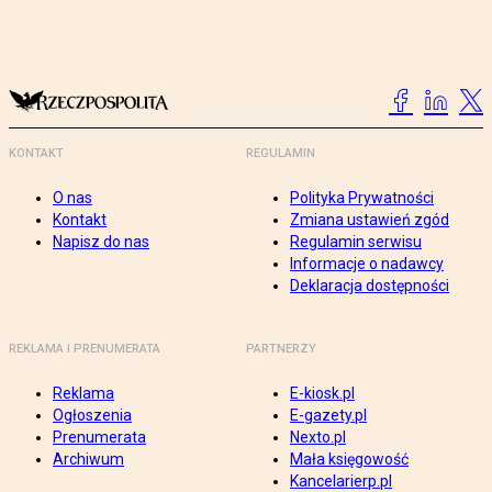
KONTAKT
REGULAMIN
O nas
Polityka Prywatności
Kontakt
Zmiana ustawień zgód
Napisz do nas
Regulamin serwisu
Informacje o nadawcy
Deklaracja dostępności
REKLAMA I PRENUMERATA
PARTNERZY
Reklama
E-kiosk.pl
Ogłoszenia
E-gazety.pl
Prenumerata
Nexto.pl
Archiwum
Mała księgowość
Kancelarierp.pl