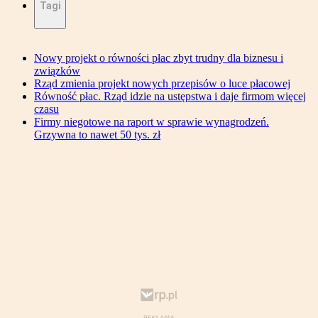
Tagi
Nowy projekt o równości płac zbyt trudny dla biznesu i
związków
Rząd zmienia projekt nowych przepisów o luce płacowej
Równość płac. Rząd idzie na ustępstwa i daje firmom więcej
czasu
Firmy niegotowe na raport w sprawie wynagrodzeń.
Grzywna to nawet 50 tys. zł