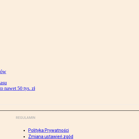
ków
zasu
 nawet 50 tys. zł
REGULAMIN
Polityka Prywatności
Zmiana ustawień zgód