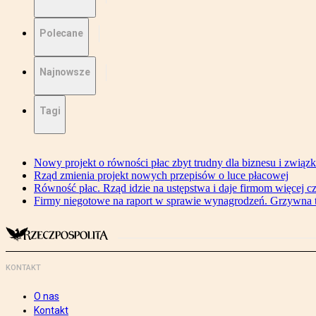
Polecane
Najnowsze
Tagi
Nowy projekt o równości płac zbyt trudny dla biznesu i związ
Rząd zmienia projekt nowych przepisów o luce płacowej
Równość płac. Rząd idzie na ustępstwa i daje firmom więcej c
Firmy niegotowe na raport w sprawie wynagrodzeń. Grzywna to
KONTAKT
O nas
Kontakt