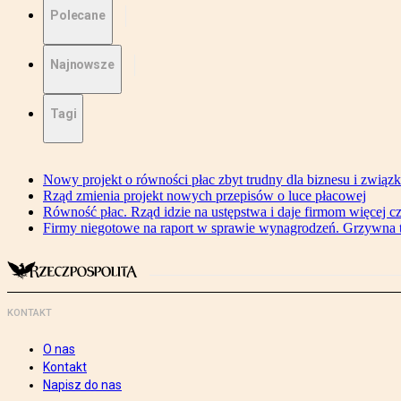
Polecane
Najnowsze
Tagi
Nowy projekt o równości płac zbyt trudny dla biznesu i związ
Rząd zmienia projekt nowych przepisów o luce płacowej
Równość płac. Rząd idzie na ustępstwa i daje firmom więcej c
Firmy niegotowe na raport w sprawie wynagrodzeń. Grzywna to
KONTAKT
O nas
Kontakt
Napisz do nas