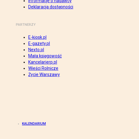
Informacje o nadawcy
Deklaracja dostępności
PARTNERZY
E-kiosk.pl
E-gazety.pl
Nexto.pl
Mała księgowość
Kancelarierp.pl
Wieści Rolnicze
Życie Warszawy
KALENDARIUM