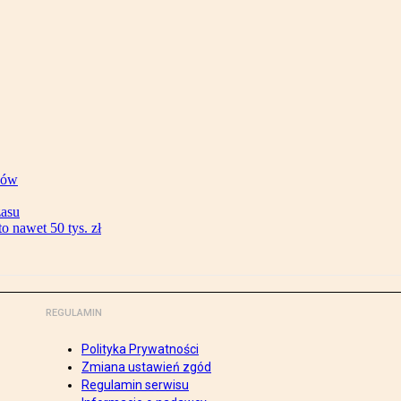
ków
zasu
 nawet 50 tys. zł
REGULAMIN
Polityka Prywatności
Zmiana ustawień zgód
Regulamin serwisu