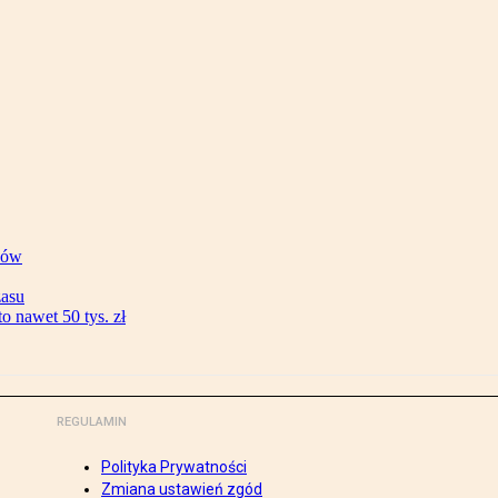
ków
zasu
 nawet 50 tys. zł
REGULAMIN
Polityka Prywatności
Zmiana ustawień zgód