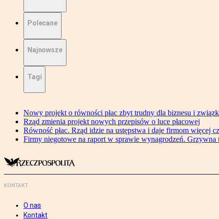
Polecane
Najnowsze
Tagi
Nowy projekt o równości płac zbyt trudny dla biznesu i związ
Rząd zmienia projekt nowych przepisów o luce płacowej
Równość płac. Rząd idzie na ustępstwa i daje firmom więcej c
Firmy niegotowe na raport w sprawie wynagrodzeń. Grzywna to
KONTAKT
O nas
Kontakt