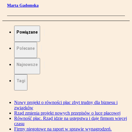
Marta Gadomska
Powiązane
Polecane
Najnowsze
Tagi
Nowy projekt o równości płac zbyt trudny dla biznesu i
związków
Rząd zmienia projekt nowych przepisów o luce płacowej
Równość płac. Rząd idzie na ustępstwa i daje firmom więcej
czasu
Firmy niegotowe na raport w sprawie wynagrodzeń.