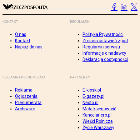
KONTAKT
REGULAMIN
O nas
Polityka Prywatności
Kontakt
Zmiana ustawień zgód
Napisz do nas
Regulamin serwisu
Informacje o nadawcy
Deklaracja dostępności
REKLAMA I PRENUMERATA
PARTNERZY
Reklama
E-kiosk.pl
Ogłoszenia
E-gazety.pl
Prenumerata
Nexto.pl
Archiwum
Mała księgowość
Kancelarierp.pl
Wieści Rolnicze
Życie Warszawy